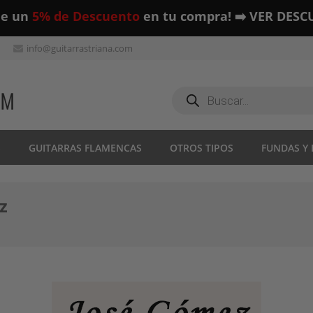
ue un
5% de Descuento
en tu compra! ➡️ VER DESC
info@guitarrastriana.com
Búsqueda
de
productos
S
GUITARRAS FLAMENCAS
OTROS TIPOS
FUNDAS Y
z