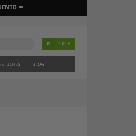
UENTO ⬅️
0.00
€
 ESTUCHES
BLOG