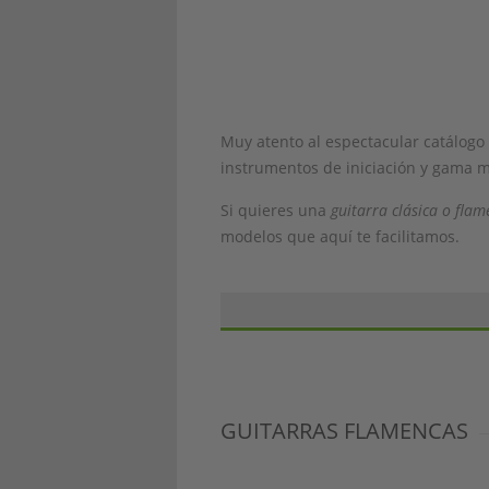
Muy atento al espectacular catálogo
instrumentos de iniciación y gama m
Si quieres una
guitarra clásica o fla
modelos que aquí te facilitamos.
La marca de
Guitarras José Gómez
s
técnicas y materiales tradicionales.
nada que envidar a otras marcas nac
GUITARRAS FLAMENCAS
Conoce la historia de
La historia de de esta marca comie