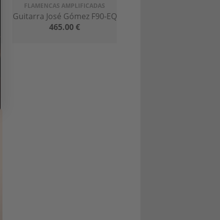
FLAMENCAS AMPLIFICADAS
Guitarra José Gómez F90-EQ
465.00
€
z
pues tanto nosotros como nuestros
 el mundo de la guitarra.