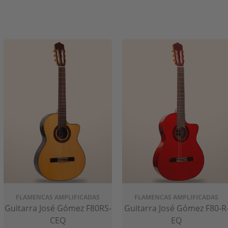
ras de José Gómez
ez incluye una amplia variedad de
guitarras clásicas y flamencas
para músicos de nivel medio, la marca tiene una guitarra para toda
FLAMENCAS AMPLIFICADAS
FLAMENCAS AMPLIFICADAS
cados con maderas nobles como el cedro y el palosanto de In
Guitarra José Gómez F80RS-
Guitarra José Gómez F80-R
idad, comodidad y durabilidad. Cada guitarra es sometida a u
CEQ
EQ
ados sean de primera.