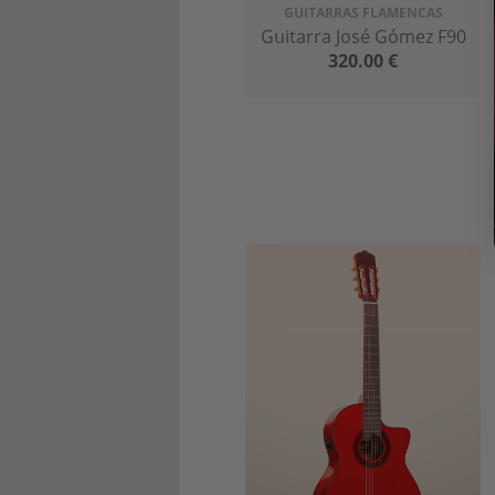
GUITARRAS FLAMENCAS
imbatible.
Guitarra José Gómez F90
320.00
€
Por todo esto y mucho más, desde G
clientes (a través de su feedback),