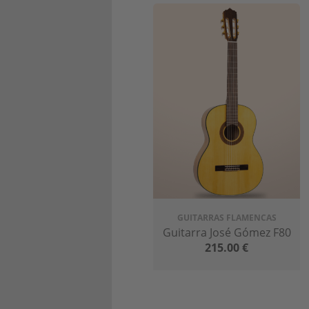
de Beijing
. Durante generaciones, 
manteniendo viva la tradición de la 
GUITARRAS FLAMENCAS
A lo largo de los años, José Gómez
Guitarra José Gómez F80
215.00
€
territorio tanto nacional como inte
elegidos como proveedores oficiales
Hoy en día, ésta sigue siendo una e
su pequeña fábrica, y cada una es ún