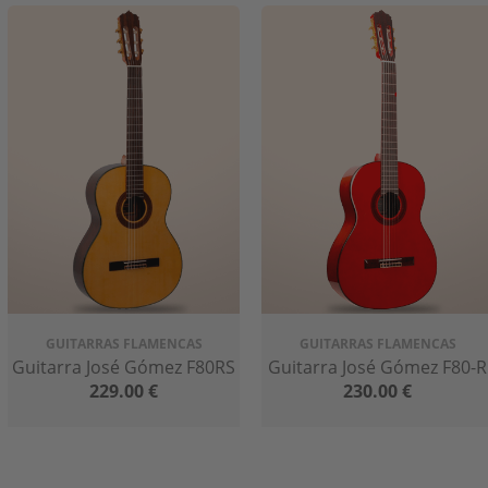
estos artesanos han transmitido sus habilidades y conocimien
guitarra artesana.
GUITARRAS FLAMENCAS
GUITARRAS FLAMENCAS
 ha estado exportando sus instrumentos a España,
convirtiéndose
Guitarra José Gómez F80RS
Guitarra José Gómez F80-R
229.00
€
230.00
€
rnacional. Han sido elogiados por su atención al detalle y su c
 de guitarras para músicos en todo el mundo.
mpresa familiar y sigue siendo fiel a sus raíces artesanas. Cada g
ica y especial.