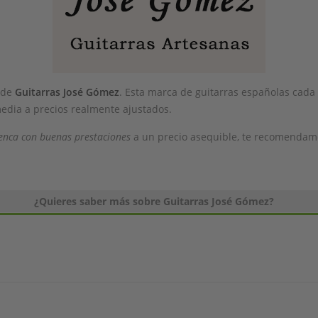
 de
Guitarras José Gómez
. Esta marca de guitarras españolas cada
edia a precios realmente ajustados.
menca con buenas prestaciones
a un precio asequible, te recomendamos
¿Quieres saber más sobre Guitarras José Gómez?
e fundó hace varios años en China. Desde entonces, han estado fa
 Toda su fabricación está inspirada en la artesanía española, por
ionales.
 José Gómez
nza con un pequeño grupo de artesanos que trabajaban en
una peq