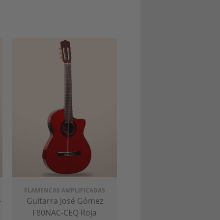
 fabricadas a mano
. Desde guitarras
s las necesidades y presupuestos.
FLAMENCAS AMPLIFICADAS
dia, y
utilizan técnicas de fabricación
-
Guitarra José Gómez
n riguroso control de calidad para
F80NAC-CEQ Roja