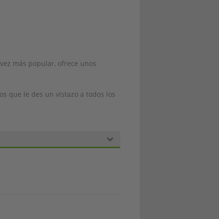
 vez más popular, ofrece unos
 que le des un vistazo a todos los
bricando guitarras a mano utilizando
 lo que estos instrumentos, no tienen
ueña tienda de guitarras en el corazón