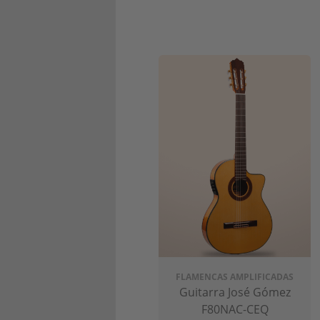
El catálogo de Guitar
El catálogo de guitarras José Góm
para principiantes hasta guitarras 
FLAMENCAS AMPLIFICADAS
Los modelos clásicas están fabri
Guitarra José Gómez
tradicionales
para garantizar su cal
F80NAC-CEQ
asegurarse de que su sonido y acab