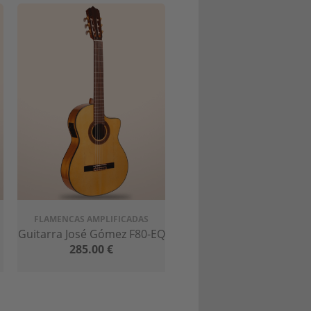
tos a las generaciones siguientes,
FLAMENCAS AMPLIFICADAS
 en una marca reconocida
en todo el
Guitarra José Gómez F80-EQ
285.00
€
ompromiso con la calidad, y han sido
uitarra sigue siendo hecha a mano en