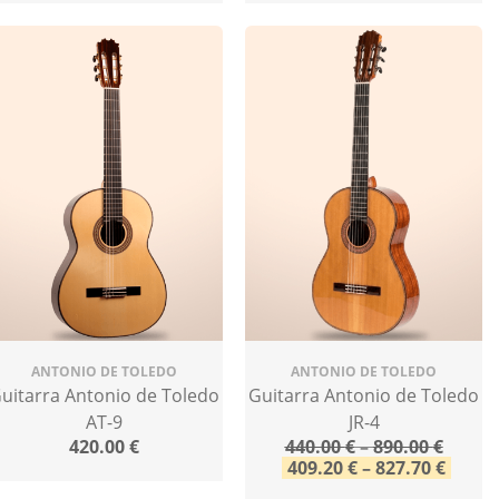
ANTONIO DE TOLEDO
ANTONIO DE TOLEDO
uitarra Antonio de Toledo
Guitarra Antonio de Toledo
AT-9
JR-4
420.00
€
440.00
€
–
890.00
€
409.20
€
–
827.70
€