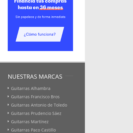
NUESTRAS MARCAS
Guitarras Alhambra
Guitarras Francisco Bros
Guitarras Antonio de Toledo
Guitarras Prudencio Sáez
Guitarras Martínez
Guitarras Paco Castillo