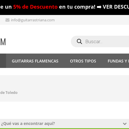
ue un
5% de Descuento
en tu compra! ➡️ VER DESC
info@guitarrastriana.com
Búsqueda
de
productos
S
GUITARRAS FLAMENCAS
OTROS TIPOS
FUNDAS Y
 de Toledo
¿Qué vas a encontrar aquí?