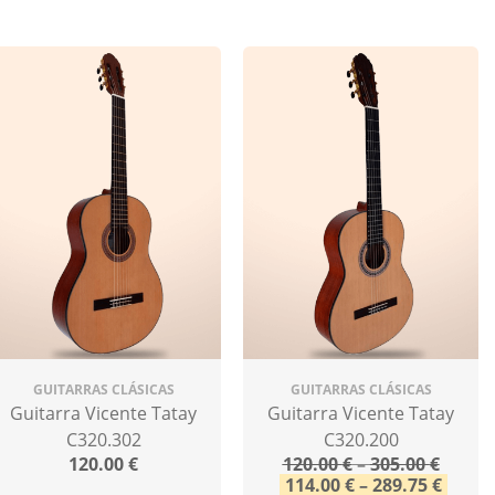
GUITARRAS CLÁSICAS
GUITARRAS CLÁSICAS
Guitarra Vicente Tatay
Guitarra Vicente Tatay
C320.302
C320.200
120.00
€
120.00
€
–
305.00
€
114.00
€
–
289.75
€