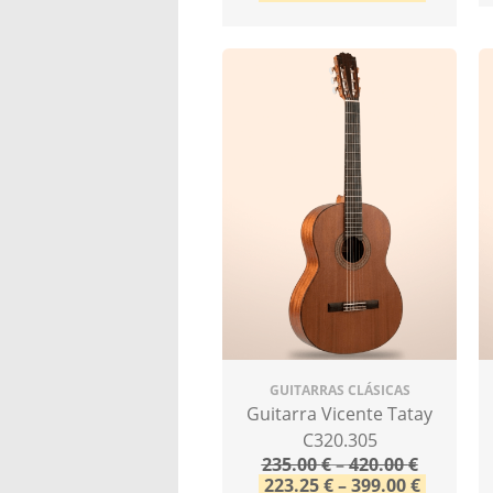
GUITARRAS CLÁSICAS
Guitarra Vicente Tatay
C320.305
235.00
€
–
420.00
€
223.25
€
–
399.00
€