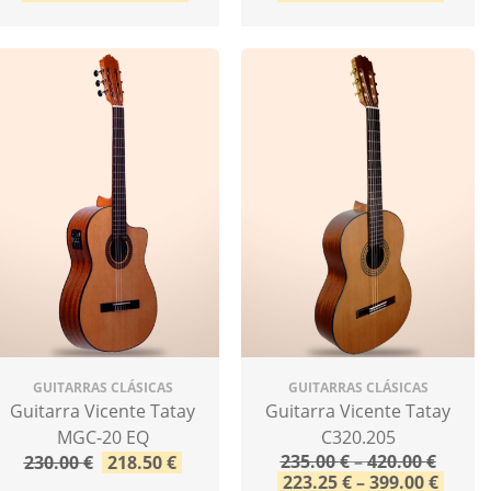
GUITARRAS CLÁSICAS
GUITARRAS CLÁSICAS
Guitarra Vicente Tatay
Guitarra Vicente Tatay
MGC-20 EQ
C320.205
235.00
€
–
420.00
€
230.00
€
218.50
€
223.25
€
–
399.00
€