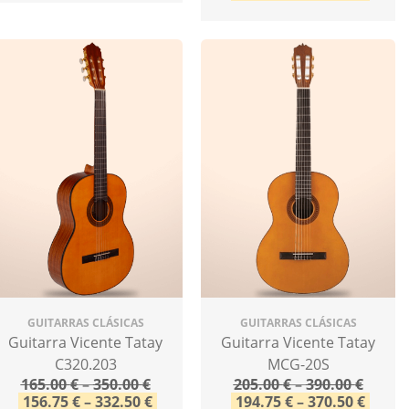
GUITARRAS CLÁSICAS
GUITARRAS CLÁSICAS
Guitarra Vicente Tatay
Guitarra Vicente Tatay
C320.203
MCG-20S
165.00
€
–
350.00
€
205.00
€
–
390.00
€
156.75
€
–
332.50
€
194.75
€
–
370.50
€