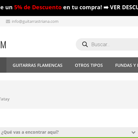
ue un
5% de Descuento
en tu compra! ➡️ VER DESC
info@guitarrastriana.com
Búsqueda
de
productos
S
GUITARRAS FLAMENCAS
OTROS TIPOS
FUNDAS Y
Tatay
¿Qué vas a encontrar aquí?