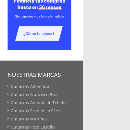
NUESTRAS MARCAS
Guitarras Alhambra
Guitarras Francisco Bros
Guitarras Antonio de Toledo
Guitarras Prudencio Sáez
Guitarras Martínez
Guitarras Paco Castillo