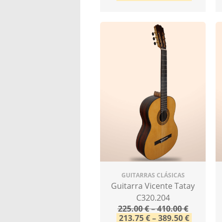
GUITARRAS CLÁSICAS
Guitarra Vicente Tatay
C320.204
225.00
€
–
410.00
€
213.75
€
–
389.50
€