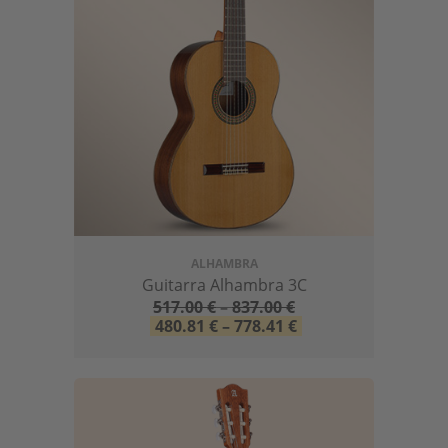
ALHAMBRA
Guitarra Alhambra 3C
517.00
€
–
837.00
€
480.81
€
–
778.41
€