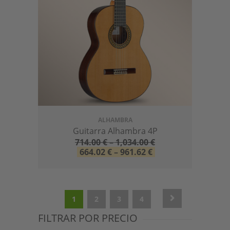
ALHAMBRA
Guitarra Alhambra 4P
714.00
€
–
1,034.00
€
664.02
€
–
961.62
€
1
2
3
4
FILTRAR POR PRECIO