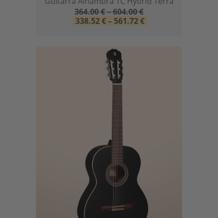
Guitarra Alhambra 1C Hybrid Terra
364.00
€
–
604.00
€
338.52
€
–
561.72
€