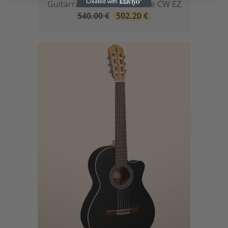
Guitarra Alhambra Z Nature CW EZ
540.00
€
502.20
€