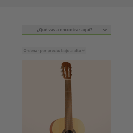
¿Qué vas a encontrar aquí?
Profesionales de la música han coincidido
en que las modelos clásicos de
Alhambra
son auténticas obras de arte debido al alto
grado de artesanía que se ha incorporado
en todas ellas. Esta empresa lleva
trabajando en la elaboración de fantásticas
guitarras desde la década de los años 60.
Esto les ha permitido establecerse como
una marca líder que ha resistido el paso de
los años y cuyas
guitarras de origen
clásico
han trascendido más allá de lo que
se pueda imaginar.
Un instrumento que jamás