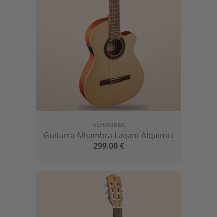
calidad entre las que se incluye cedro
macizo, abeto alemán o palosanto de India,
aportando un acabado idóneo a cada uno
de los instrumentos.
Solo hay que tocar cualquiera de sus
modelos por primera vez para apreciar que
el contacto es el que proporcionan los
mejores instrumentos
, aquellos que es
difícil dejar de tocar porque se hacen con
toda nuestra atención.
ALHAMBRA
Guitarra Alhambra Laqant Alquimia
Además, todos los instrumentos clásicos
299.00
€
de Alhambra cumplen con los principales
estándares en busca del apoyo al medio
ambiente, con piezas que aprovechan toda
la madera posible y que
han sido fabricadas
siguiendo los procesos de trabajo más
exhaustivos
.