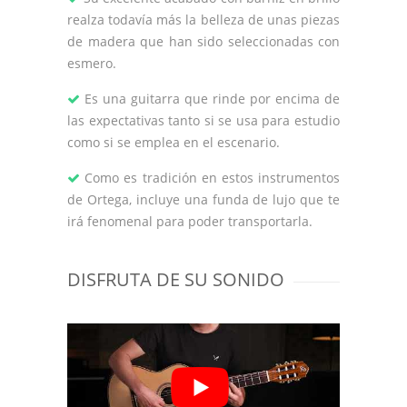
realza todavía más la belleza de unas piezas
de madera que han sido seleccionadas con
esmero.
Es una guitarra que rinde por encima de
las expectativas tanto si se usa para estudio
como si se emplea en el escenario.
Como es tradición en estos instrumentos
de Ortega, incluye una funda de lujo que te
irá fenomenal para poder transportarla.
DISFRUTA DE SU SONIDO