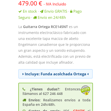
479.00
€
- IVA Incluido
En stock
Envío GRATIS
Pago
·
·
Seguro
Envío en 24/48h
·
La
Guitarra Ortega RCE145NT
es un
instrumento electroclásico fabricado con
una excelente tapa maciza de abeto
Engelmann canadiense que le proporciona
un gran aspecto y un sonido estupendo.
Además, está electrificada con un previo de
alta calidad que incluye afinador.
Incluye: Funda acolchada Ortega
¿Tienes dudas?
: Entonces
llámanos al 627 246 448
Envíos
: Realizamos envíos a toda
España en 24h/48h.
Gastos de enví­o
: 15€.
GRATIS
si