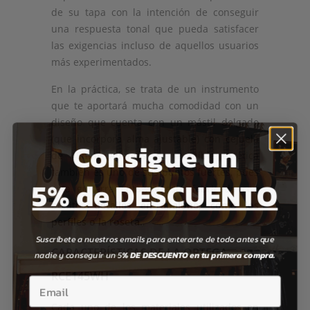
de su tapa con la intención de conseguir
una respuesta tonal que pueda satisfacer
las exigencias incluso de aquellos usuarios
más experimentados.
En la práctica, se trata de un instrumento
que te aportará mucha comodidad con un
diseño que cuenta con un mástil delgado
(que incorpora alma ajustable) con cejuela
Consigue un
de 48mm. Además, su increíble estética
también es uno de sus puntos fuertes, pues
5% de DESCUENTO
esta guitarra cutaway está fabricada con
bonitos
detalles en abalone, como los
perfiles o la roseta
.
Suscríbete a nuestros emails para enterarte de todo antes que
CARACTERÍSTICAS DE LA ORTEGA
nadie y conseguir un 5
% DE DESCUENTO en tu primera compra.
RCE145WH
Email
Cada uno de los materiales utilizados en