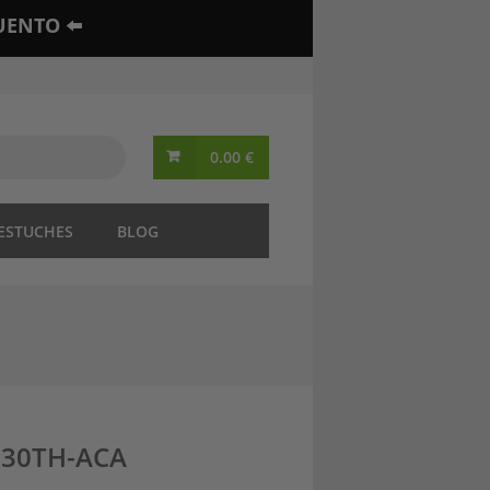
UENTO ⬅️
0.00
€
 ESTUCHES
BLOG
RE30TH-ACA