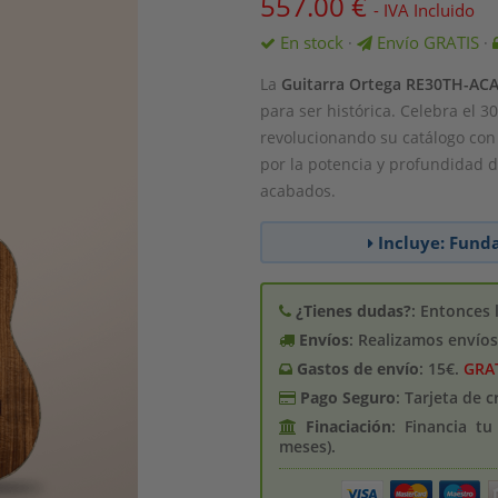
557.00
€
- IVA Incluido
En stock
Envío GRATIS
·
·
La
Guitarra Ortega RE30TH-AC
para ser histórica. Celebra el 30
revolucionando su catálogo con
por la potencia y profundidad d
acabados.
Incluye: Fund
¿Tienes dudas?
: Entonces 
Envíos
: Realizamos envío
Gastos de enví­o
: 15€.
GRA
Pago Seguro
: Tarjeta de 
Finaciación
: Financia t
meses).