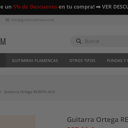
ue un
5% de Descuento
en tu compra! ➡️ VER DESC
info@guitarrastriana.com
Búsqueda
de
productos
S
GUITARRAS FLAMENCAS
OTROS TIPOS
FUNDAS Y
Guitarra Ortega RE30TH-ACA
Guitarra Ortega 