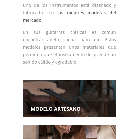
uno de los instrumentos está diseñado y
fabricado con
las mejores maderas del
mercado
.
En sus guitarras clásicas es común
encontrar abeto, caoba, nato, etc. Estos
modelos presentan unos materiales que
permiten que el instrumento desprende un
sonido cálido y agradable.
MODELO ARTESANO