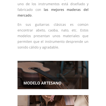
uno de los instrumentos está diseñado y
fabricado con
las mejores maderas del
mercado
.
En sus guitarras clásicas es común
encontrar abeto, caoba, nato, etc. Estos
modelos presentan unos materiales que
permiten que el instrumento desprende un
sonido cálido y agradable.
MODELO ARTESANO