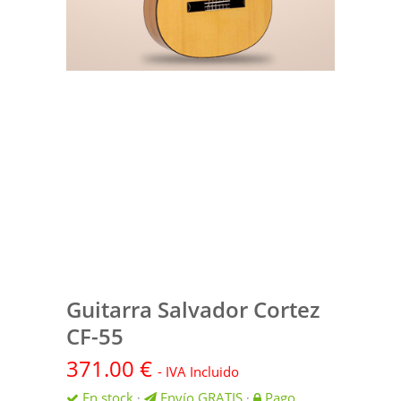
Guitarra Salvador Cortez
CF-55
371.00
€
- IVA Incluido
En stock
Envío GRATIS
Pago
·
·