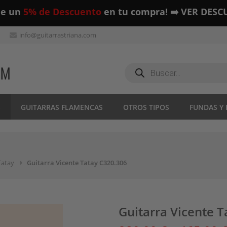
ue un
5% de Descuento
en tu compra! ➡️ VER DESC
info@guitarrastriana.com
Búsqueda
de
productos
S
GUITARRAS FLAMENCAS
OTROS TIPOS
FUNDAS Y
Tatay
Guitarra Vicente Tatay C320.306
Guitarra Vicente 