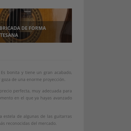
BRICADA DE FORMA
TESANA
 Es bonita y tiene un gran acabado,
y goza de una enorme proyección.
-precio perfecta, muy adecuada para
momento en el que ya hayas avanzado
a estela de algunas de las guitarras
más reconocidas del mercado.