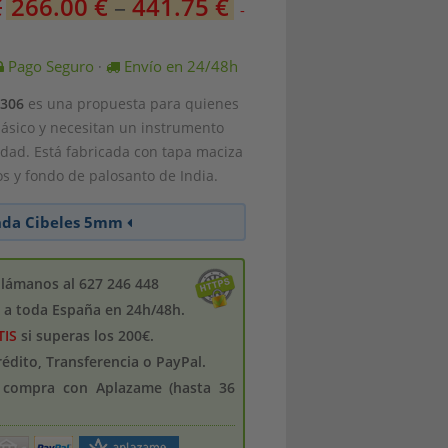
€
266.00
€
–
441.75
€
-
Pago Seguro
Envío en 24/48h
·
.306
es una propuesta para quienes
ásico y necesitan un instrumento
dad. Está fabricada con tapa maciza
s y fondo de palosanto de India.
nda Cibeles 5mm
llámanos al 627 246 448
s a toda España en 24h/48h.
TIS
si superas los 200€.
crédito, Transferencia o PayPal.
u compra con Aplazame (hasta 36