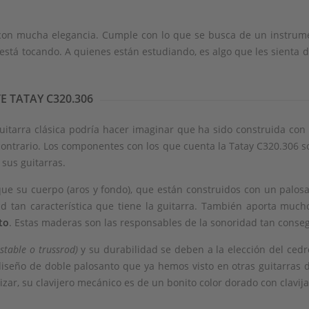
y con mucha elegancia. Cumple con lo que se busca de un instrume
stá tocando. A quienes están estudiando, es algo que les sienta d
E TATAY C320.306
guitarra clásica podría hacer imaginar que ha sido construida con
 contrario. Los componentes con los que cuenta la Tatay C320.306 s
 sus guitarras.
ue su cuerpo (aros y fondo), que están construidos con un palosa
 tan característica que tiene la guitarra. También aporta mucho
to
. Estas maderas son las responsables de la sonoridad tan conseg
table o trussrod)
y su durabilidad se deben a la elección del ced
diseño de doble palosanto que ya hemos visto en otras guitarras d
izar, su clavijero mecánico es de un bonito color dorado con clavij