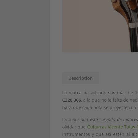
Description
La marca ha volcado sus más de 10
C320.306
, a la que no le falta de 
hará que cada nota se proyecte con c
La
sonoridad está cargada de matices
olvidar que
Guitarras Vicente Tatay 
instrumentos y que así estén al al