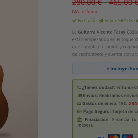
280.00
€
–
465.00
IVA Incluido
En stock
Envío GRATIS
·
·
La
Guitarra Vicente Tatay C320
están empezando en el toque cl
que cumpla en sonido y comodi
de cedro/abeto y cuenta con aro
Incluye: Fu
¿Tienes dudas?
: Entonces 
Envíos
: Realizamos envío
Gastos de enví­o
: 15€.
GRA
Pago Seguro
: Tarjeta de 
Finaciación
: Financia t
meses).