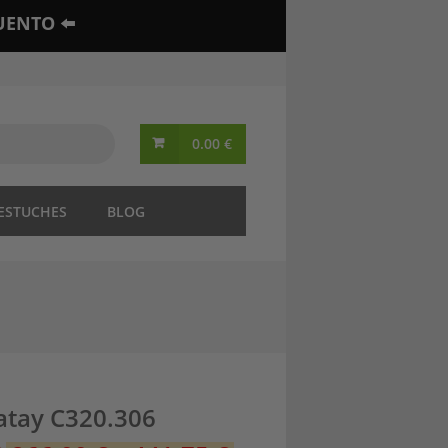
UENTO ⬅️
0.00
€
 ESTUCHES
BLOG
Tatay C320.306