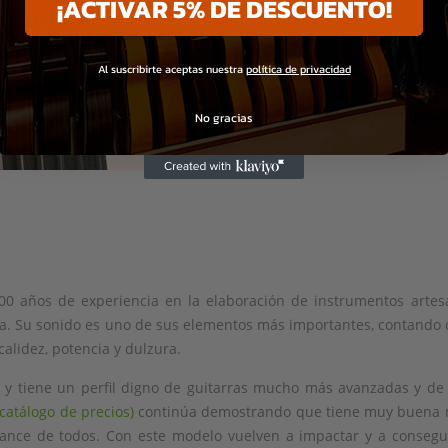
¡ACTIVAR 5% DE DESCUENTO!
Al suscribirte aceptas nuestra
política de privacidad
No gracias
0 años de experiencia en la elaboración de instrumentos artes
nada. Su sonido es uno de sus elementos más importantes, contando
alidez, potencia y dulzura.
y tiene un perfil digno de guitarras mucho más avanzadas y de
(catálogo de precios)
continúa demostrando que tiene muy buena ma
cance de todos. Con este modelo vuelven a impactar y a consegu