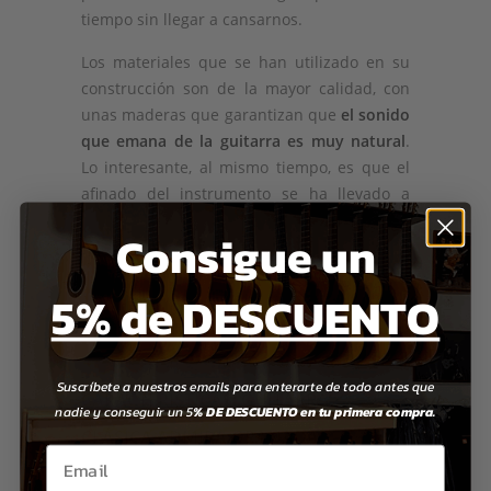
tiempo sin llegar a cansarnos.
Los materiales que se han utilizado en su
construcción son de la mayor calidad, con
unas maderas que garantizan que
el sonido
que emana de la guitarra es muy natural
.
Lo interesante, al mismo tiempo, es que el
afinado del instrumento se ha llevado a
cabo con una precisión que la convierte en
Consigue un
una de las mejores guitarras que vamos a
llegar a tocar en nuestra vida. Además, el
5% de DESCUENTO
coste se encuentra de lo más ajustado, lo
que la convierte en una de las guitarras con
mejor relación calidad-precio del mercado.
Suscríbete a nuestros emails para enterarte de todo antes que
CARACTERÍSTICAS: GUITARRA
nadie y conseguir un 5
% DE DESCUENTO en tu primera compra.
CLÁSICA ADMIRA GRANADA
Email
Una de las prioridades que se ha marcado