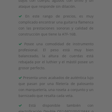
bajos con cuerpo, agudos con brillo y un
ataque que responde sin dilación.
En este rango de precios, es muy
complicado encontrar una guitarra flamenca
con las prestaciones sonoras y calidad de
construcción que tiene la ATF-16B.
Posee una comodidad de instrumento
profesional. El peso está muy bien
balanceado, la altura de cuerdas está
rebajada por el luthier y el mástil posee un
grosor perfecto.
Presenta unos acabados de auténtica lujo
que pasan por una filetería de palosanto
con marquetería, una roseta a conjunto y un
barnizado que resalta cada veta.
Está disponible también con
electrificación Double OS1/MD100/S1MAX o