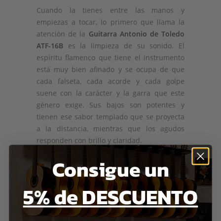
Cuando la tienes entre las manos y
empiezas a tocar, lo primero que llama la
atención de la
Guitarra Antonio de Toledo
ATF-16B
es la limpieza de su sonido. El
espíritu flamenco que tiene el instrumento
está muy bien afinado y se ocupa de que
cada falseta, cada acorde y cada golpe
suene con la carácter y la garra que este
género exige. Sus bajos son potentes y
tienen ese sabor templado que se proyecta
a la distancia, mientras que los agudos
responden con brillo y claridad.
Consigue un
Pero quizás lo que más impresiona de esta
guitarra artesana
es todo lo que esconde a
simple vista
. La alineación de las vetas en el
5% de DESCUENTO
centro de la tapa es magnífica. La filetería
doble que rodea el cuerpo es un detalle que
normalmente no aparece en guitarras de