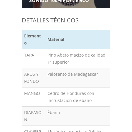
SONIDO 100% FLAMENCO
DETALLES TÉCNICOS
Element
Material
o
TAPA
Pino Abeto macizo de calidad
1ª superior
AROS Y
Palosanto de Madagascar
FONDO
MANGO
Cedro de Honduras con
incrustación de ébano
DIAPASÓ
Ébano
N
CLAVIJER
Mecánico especial o Palillos