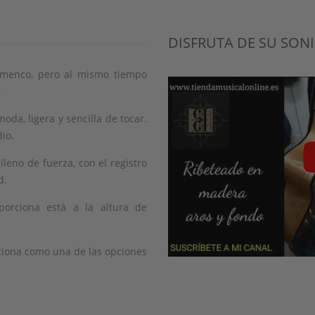
DISFRUTA DE SU SON
amenco, pero al mismo tiempo
.
da, ligera y sencilla de tocar.
io.
leno de fuerza, con el registro
d.
orciona está a la altura de
iciona como una de las opciones