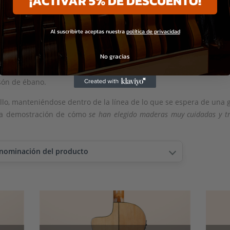
¡ACTIVAR 5% DE DESCUENTO!
 en la tapa le aportan mayor versatilidad, facilidad de uso y me
rfectamente en la imagen clásica que tienen estas guitarras, co
era de la tapa es de pino abeto
y ha sido seleccionada de una ma
Al suscribirte aceptas nuestra
política de privacidad
ca flamenca.
No gracias
an Presys Blend y para los aros y el fondo se ha elegido otra ma
ado
. Los beneficios de esta madera en sonoridad y estilo son eleva
asón de ébano.
illo, manteniéndose dentro de la línea de lo que se espera de una g
ena demostración de cómo
se han elegido maderas muy cuidadas y t
enominación del producto