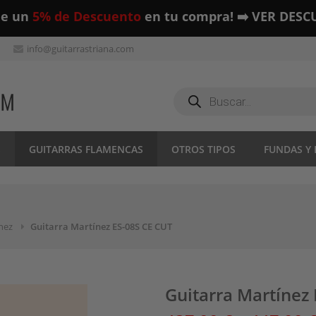
ue un
5% de Descuento
en tu compra! ➡️ VER DESC
info@guitarrastriana.com
Búsqueda
de
productos
S
GUITARRAS FLAMENCAS
OTROS TIPOS
FUNDAS Y
nez
Guitarra Martínez ES-08S CE CUT
Guitarra Martínez