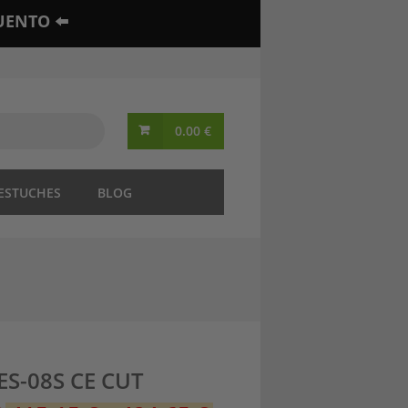
UENTO ⬅️
0.00
€
 ESTUCHES
BLOG
 ES-08S CE CUT