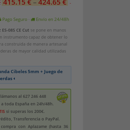
€
415.15
€
–
424.65
€
-
Pago Seguro
Envío en 24/48h
·
z ES-08S CE Cut
se pone en manos
un instrumento capaz de obtener lo
ra construida de manera artesanal
aderas de mayor calidad utilizadas
unda Cibeles 5mm + Juego de
erdas
llámanos al 627 246 448
s a toda España en 24h/48h.
TIS
si superas los 200€.
crédito, Transferencia o PayPal.
u compra con Aplazame (hasta 36