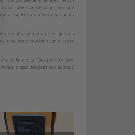
jor sonido. Desde el exterior, es un
n una superficie de color claro que
nera específica teniendo en cuenta
dera de alta calidad que encaja bien
dos, encajando muy bien con el cedro
uitarra flamenca. Esta, por otro lado,
ratadas
, piezas elegidas con cuidado