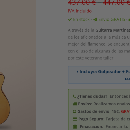
437.00
€
–
447.00
IVA Incluido
En stock
Envío GRATIS
·
·
A través de la
Guitarra Martíne
de los aficionados a la música 
mejor del flamenco. Se encuent
con el uso de algunas de las m
por este veterano taller.
Incluye: Golpeador + F
cu
¿Tienes dudas?
: Entonces 
Envíos
: Realizamos envío
Gastos de enví­o
: 15€.
GRA
Pago Seguro
: Tarjeta de 
Finaciación
: Financia t