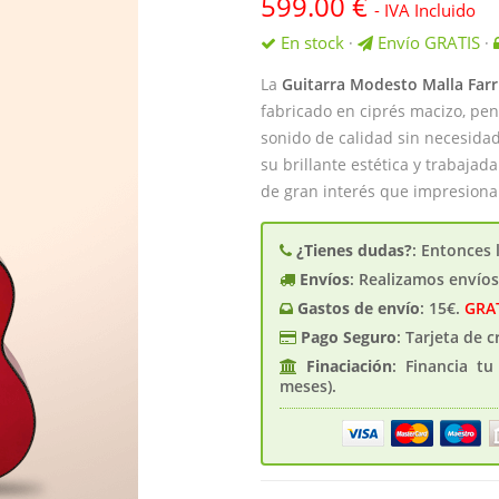
599.00
€
- IVA Incluido
En stock
Envío GRATIS
·
·
La
Guitarra Modesto Malla Far
fabricado en ciprés macizo, p
sonido de calidad sin necesid
su brillante estética y trabaj
de gran interés que impresiona 
¿Tienes dudas?
: Entonces 
Envíos
: Realizamos envío
Gastos de enví­o
: 15€.
GRA
Pago Seguro
: Tarjeta de 
Finaciación
: Financia t
meses).