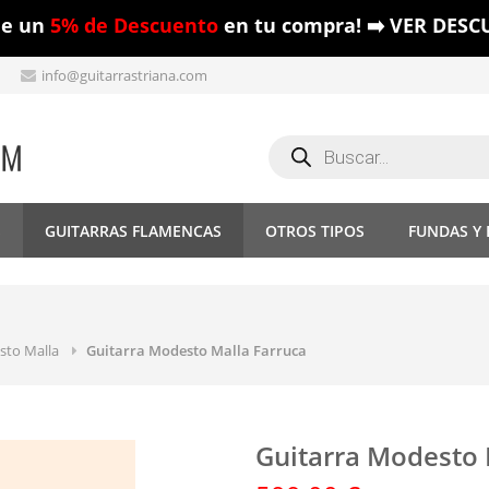
ue un
5% de Descuento
en tu compra! ➡️ VER DESC
info@guitarrastriana.com
Búsqueda
de
productos
S
GUITARRAS FLAMENCAS
OTROS TIPOS
FUNDAS Y
to Malla
Guitarra Modesto Malla Farruca
Guitarra Modesto 