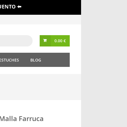
UENTO ⬅️
0.00
€
 ESTUCHES
BLOG
Malla Farruca