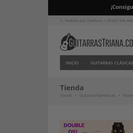
Skip
¡Consig
to
content
Pedidos por Teléfono: + 34 627 246 448
INICIO
GUITARRAS CLÁSICA
Tienda
Tienda
Guitarras Flamencas
Modes