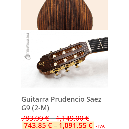
Guitarra Prudencio Saez
G9 (2-M)
783.00
€
–
1,149.00
€
743.85
€
–
1,091.55
€
- IVA