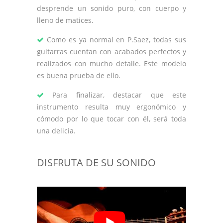
desprende un sonido puro, con cuerpo y
lleno de matices.
Como es ya normal en P.Saez, todas sus
guitarras cuentan con acabados perfectos y
realizados con mucho detalle. Este modelo
es buena prueba de ello.
Para finalizar, destacar que este
instrumento resulta muy ergonómico y
cómodo por lo que tocar con él, será toda
una delicia.
DISFRUTA DE SU SONIDO