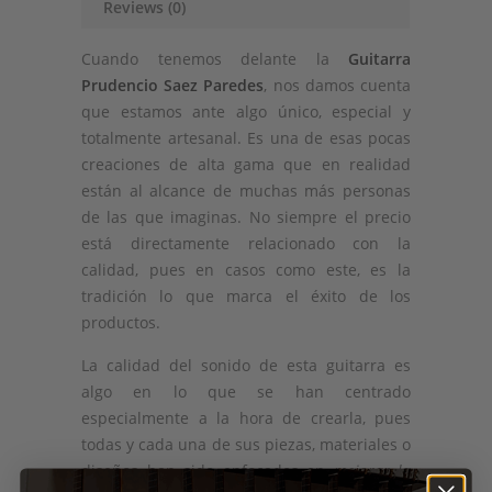
Reviews (0)
Cuando tenemos delante la
Guitarra
Prudencio Saez Paredes
, nos damos cuenta
que estamos ante algo único, especial y
totalmente artesanal. Es una de esas pocas
creaciones de alta gama que en realidad
están al alcance de muchas más personas
de las que imaginas. No siempre el precio
está directamente relacionado con la
calidad, pues en casos como este, es la
tradición lo que marca el éxito de los
productos.
La calidad del sonido de esta guitarra es
algo en lo que se han centrado
especialmente a la hora de crearla, pues
todas y cada una de sus piezas, materiales o
diseños han sido enfocados en
mejorar la