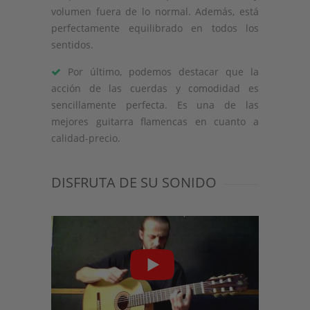
volumen fuera de lo normal. Además, está
perfectamente equilibrado en todos los
sentidos.
Por último, podemos destacar que la
acción de las cuerdas y comodidad es
sencillamente perfecta. Es una de las
mejores guitarra flamencas en cuanto a
calidad-precio.
DISFRUTA DE SU SONIDO