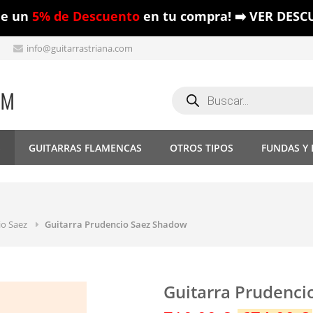
ue un
5% de Descuento
en tu compra! ➡️ VER DESC
info@guitarrastriana.com
Búsqueda
de
productos
S
GUITARRAS FLAMENCAS
OTROS TIPOS
FUNDAS Y
o Saez
Guitarra Prudencio Saez Shadow
Guitarra Prudenci