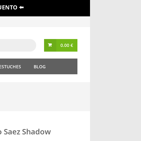
UENTO ⬅️
0.00
€
 ESTUCHES
BLOG
o Saez Shadow