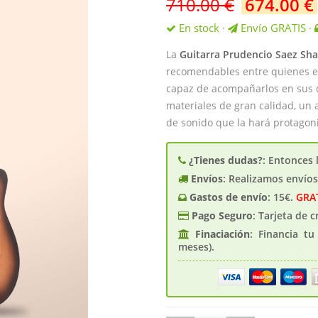
710.00
€
674.00
€
En stock
Envío GRATIS
·
·
La
Guitarra Prudencio Saez Sh
recomendables entre quienes 
capaz de acompañarlos en sus d
materiales de gran calidad, un
de sonido que la hará protagoni
¿Tienes dudas?
: Entonces 
Envíos
: Realizamos envío
Gastos de enví­o
: 15€.
GRA
Pago Seguro
: Tarjeta de 
Finaciación
: Financia t
meses).