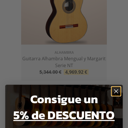
ALHAMBRA
Guitarra Alhambra Mengual y Margarit
Serie NT
5,344.00
€
4,969.92
€
Consigue un
5% de DESCUENTO