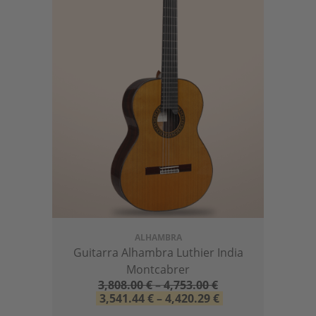
ALHAMBRA
Guitarra Alhambra Luthier India
Montcabrer
3,808.00
€
–
4,753.00
€
3,541.44
€
–
4,420.29
€