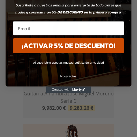
Suscríbete a nuestros emails para enterarte de todo antes que
nadie y conseguir un 5
% DE DESCUENTO en tu primera compra.
Email
¡ACTIVAR 5% DE DESCUENTO!
Al suscribirte aceptas nuestra
política de privacidad
No gracias
ALHAMBRA
Guitarra Alhambra Jose Miguel Moreno
Serie C
9,982.00
€
9,283.26
€