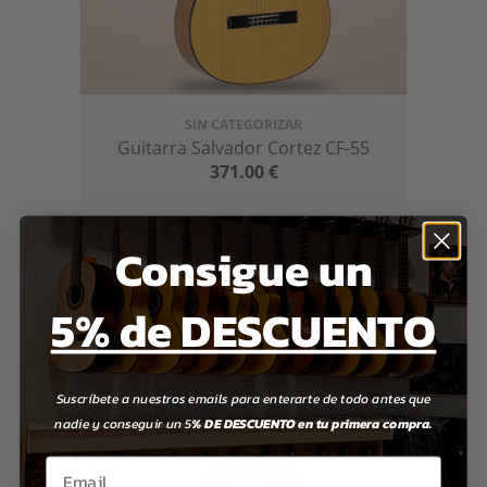
SIN CATEGORIZAR
Guitarra Salvador Cortez CF-55
371.00
€
Consigue un
5% de DESCUENTO
Suscríbete a nuestros emails para enterarte de todo antes que
nadie y conseguir un 5
% DE DESCUENTO en tu primera compra.
Email