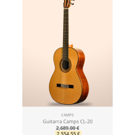
CAMPS
Guitarra Camps CL-20
2,689.00
€
2,554.55
€