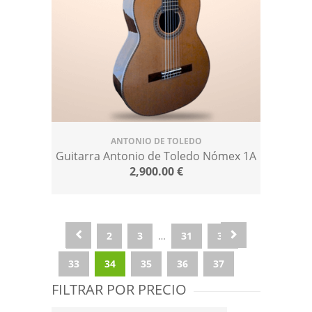
ANTONIO DE TOLEDO
Guitarra Antonio de Toledo Nómex 1A
2,900.00
€
1
2
3
…
31
32
33
34
35
36
37
FILTRAR POR PRECIO