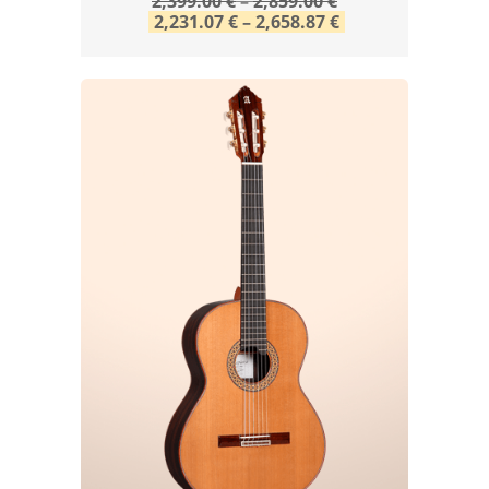
2,399.00
€
–
2,859.00
€
2,231.07
€
–
2,658.87
€